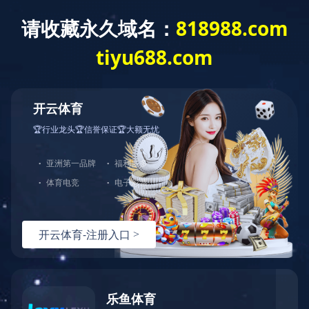
网站首页
关于我们
产品展示
KFJ/BFJ/SFJ华体会官方端网站登录入口
PW系列衬胶污水泵
KFZ系列衬胶自吸泵
KFM系列衬胶砂磨泵
KFP系列聚四氟乙烯泵
PNFJ系列渣浆泵
S型系列玻璃钢泵
FSB型氟塑料合金离心泵
新闻动态
车间展示
运用领域
售后服务
华体会（中国）